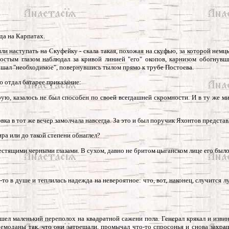
да на Карпатах.
ли наступать на Скуфейку - скала такая, похожая на скуфью, за которой не
ростым глазом наблюдал за кривой линией "его" окопов, карнизом обогнув
шал "необходимое", повернувшись тылом прямо к трубе Постоева.
ою отдал батарее приказание:
торую, казалось не был способен по своей всегдашней скромности. И в ту же м
вка в тот же вечер замолчала навсегда. За это и был поручик Яхонтов предста
ра или до такой степени обнаглел?
естящими черными глазами. В сухом, давно не бритом цыганском лице его было 
о в душе и теплилась надежда на невероятное: что, вот, наконец, случится л
ошел маленький переполох на квадратной сажени пола. Генерал крякал и изв
чемоданы так, что они затрещали,
промычал что-то спросонья и снова захрап