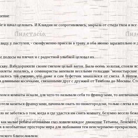
шение.
е и начал целовать. И Клавдия не сопротивлялась, закрыла от стыда глаза и все 
 виду у пастухов, - сконфуженно присели в траву и оба звонко заразительно и 
е полосы на плечах и с радостной улыбкой целовал их.
 Москву. Взбудоражили своим смехом целый вагон. Была осень золотая, стояли
жилеты лопались, а семинаристы запевали веселыми голосами "монастырские 
залось так смешно, что даже и сам буфетчик закашлялся от смеха. А потом у
 длинными косичками, связанными друг с дружкой от Тамбова до Москвы. Сто
ом и комнаты искали, для чего-то называли себя то французами, то англичанам
хотели казаться французами, начинали окать по-нижегородски, только слегка в н
о не заботясь о том, когда и где удастся им снять комнату, безумно весело б
 как малые ребята огоньками глаз ловили каждое движение Татьяны, Ленского, 
 их в необъятные просторы мира для любования тем неисчерпаемо-прекрасным, 
енского благословляла: