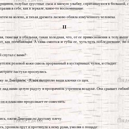
морщинок, голубые грустные глаза и мягкую улыбку, спрятавшуюся в большой, 
разив в себе, как в зеркале, какое-то воспоминание.
ктем на колено, и тихая дремота ласково обняла измученного человека.
II
ная, тяжелая и обильная, такая холодная, что, от ее прикосновения к телу выш
ит, как погибающая. А сама смеется и губы ее, чуть-чуть побледневшие, н
й спутал с вами?
 уголок розовой кожи сквозь прорванный в кустарниках чулок, и стыдит:
смотрите пастухи проснулись.
нку за Дмитрием. - Я вам выщиплю ваши клочки со щек.
ют над ними целую радугу в прозрачном утреннем воздухе. Она срывает гибкий
 он и плаксиво продолжает ее совестить:
ись, ожгла Дмитрия по другому плечу.
сь, уронила прут и протянула к нему руки, умоляя о пощаде: