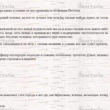
при каких условиях не мог привыкнуть полковник Постоев.
всякий человек, на что-то лучшее или хотя бы сколько-нибудь новое, не столь
оваленной на пол живой человеческой массы и искал глазами хоть какого-либо
десь негде, хоть немцы и приняли все меры к водворению чистоплотности на
ное бессилие человека, потерявшего свое отечество.
дке смешавшихся на полу с своими мешками и узлами, кто как сумел прилечь.
офицер поочередно подходил к спящим, потихоньку трогал их рукою, называл
цово строились в шеренги.
 каменных стен города и кое где, как вкраплины, зеленья, ласкающие взгляд
сти.