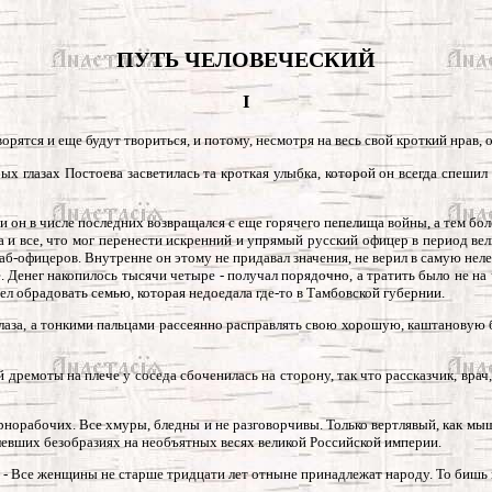
ПУТЬ ЧЕЛОВЕЧЕСКИЙ
I
ворятся и еще будут твориться, и потому, несмотря на весь свой кроткий нрав,
лубых глазах Постоева засветилась та кроткая улыбка, которой он всегда спе
и он в числе последних возвращался с еще горячего пепелища войны, а тем бол
а и все, что мог перенести искренний и упрямый русский офицер в период ве
аб-офицеров. Внутренне он этому не придавал значения, не верил в самую нелеп
 Денег накопилось тысячи четыре - получал порядочно, а тратить было не на 
отел обрадовать семью, которая недоедала где-то в Тамбовской губернии.
глаза, а тонкими пальцами рассеянно расправлять свою хорошую, каштановую 
дремоты на плече у соседа сбоченилась на сторону, так что рассказчик, врач
рнорабочих. Все хмуры, бледны и не разговорчивы. Только вертлявый, как мы
ылевших безобразиях на необъятных весях великой Российской империи.
 - Все женщины не старше тридцати лет отныне принадлежат народу. То бишь вс