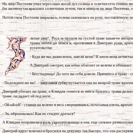
На лицо Постоева упал через окно косой луч солнца и осветил сеть тонких 
бы застигнутая врасплох солнечным лучом, так и замерла на лице Постоева, от
Потом глаза Постоева закрылись, голова склонилась на руку, поставленную ло
латые сны!.. Роса за прудом на густой траве какая-то янтар
травы почти до пояса и, протягивая к Дмитрию руки, крич
ругательства:
- Куда же вы, дьяволенок, завели меня? И зачем меня нечисты
А Дмитрий смотрит, как юбка облегает ее колени и обнажает
- Бесстыдница! До чего вы себя довели. Прячьтесь в траву - 
- Подождите же вы!.. - закусывая губку пускается она по мокрой траве вдого
Дмитрий убегает по траве, а Клавдия гонится за ним и брызги с травы дела
траве, он падает ей под ноги.
- Ой-ой-ой! - ставши на колено и весь сморщившись, почесывая плечо, кричит
- Эк, образовалась! Как не стыдно драться?
А Клавдии понравилась роль укротительницы и она, еще сильнее размахнувш
Дмитрий вдруг вскочил и бросился на девушку так быстро, что она растеряла