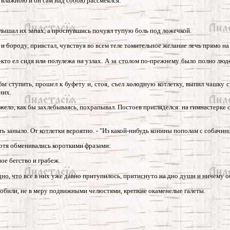
а влажною и он сам над собою рассмеялся:
 слышал их запах, а проснувшись почуял тупую боль под ложечкой.
 и бороду, привстал, чувствуя во всем теле томительное желание лечь прямо на 
кое-кто ел сидя или полулежа на узлах. А за столом по-прежнему было полно л
бы ступить, прошел к буфету и, стоя, съел холодную котлетку, выпил чашку с
них.
яжело, как бы захлебываясь, похрапывал. Постоев пригляделся: на гимнастерке
ть заныло. От котлетки вероятно. - "Из какой-нибудь конины пополам с собачин
хотя обменивались короткими фразами:
ное бегство и грабеж.
идно, что все в них уже давно притупилось, притиснуто на дно души и ничему он
робили, не в меру подвижными челюстями, крепкие окаменелые галеты.