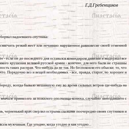
Г.Д.Гребенщиков
 оборвал надоевшего спутника:
шил смягчить резкий жест или нечаянно нарушенное равновесие своей отменной
ее - если он до последнего дня оставался командиром дивизии и выдержал все
ликого крушения великой русской армии - конечно, для него были не страшны
ость таких расправ. Что-нибудь да не так. Но беспокоили его обыски: то, что
что. Порядочно вез и вещей необходимых - все, правда, старое, но хорошее и
бороду, всегда бывало мешавшую ему во время сильных ветров где-нибудь на
, вначале принял его за пожилого ополченца-конюха, случайно запоздавшего с
шь, черненький врач сверлил острыми глазками поочередно своих спутников и
ем мужчинам. Где угодно, когда угодно и как угодно...