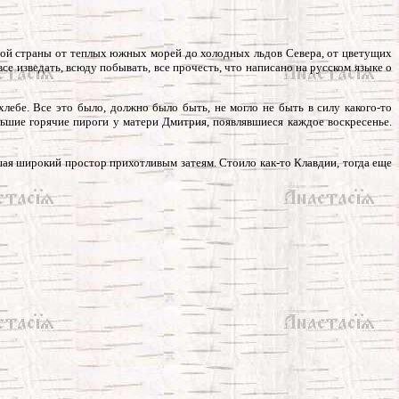
дной страны от теплых южных морей до холодных льдов Севера, от цветущих
се изведать, всюду побывать, все прочесть, что написано на русском языке о
хлебе. Все это было, должно было быть, не могло не быть в силу какого-то
ольшие горячие пироги у матери Дмитрия, появлявшиеся каждое воскресенье.
шая широкий простор прихотливым затеям. Стоило как-то Клавдии, тогда еще