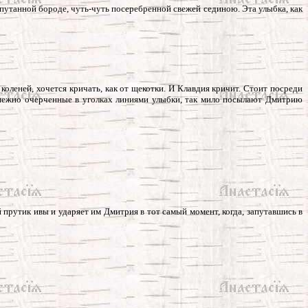
спутанной бороде, чуть-чуть посеребренной свежей сединою. Эта улыбка, как
е коленей, хочется кричать, как от щекотки. И Клавдия кричит. Стоит посреди
о нежно очерченные в уголках линиями улыбки, так мило посылают Дмитрию
 прутик ивы и ударяет им Дмитрия в тот самый момент, когда, запутавшись в