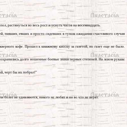
пол, растянуться во весь рост и уснуть часов на восемнадцать.
юдей, пивших, евших и просто сидевших в тупом ожидании счастливого случая
кверного кофе. Прошел к книжному киоску за газетой, но газет еще не было.
 сохранились долго ношенные боевые знаки первых степеней. На левом рукаве
ой, черт бы их побрал!"
и более не удивляются, никого не любят и ни во что не верят.