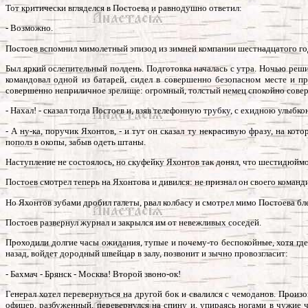
Тот критически вгляделся в Постоева и равнодушно ответил:
- Возможно.
Постоев вспомнил мимолетный эпизод из зимней компании шестнадцатого го
Был яркий ослепительный полдень. Подготовка началась с утра. Ночью реши
командовал одной из батарей, сидел в совершенно безопасном месте и п
совершенно неприличное зрелище: огромный, толстый немец спокойно совер
- Нахал! - сказал тогда Постоев и, взяв телефонную трубку, с ехидною улыбк
- А ну-ка, поручик Яхонтов, - и тут он сказал ту некрасивую фразу, на ко
пополз в окопы, забыв одеть штаны.
Наступление не состоялось, но скуфейку Яхонтов так донял, что шестидюймо
Постоев смотрел теперь на Яхонтова и дивился: не признал он своего команди
Но Яхонтов зубами дробил галеты, рвал колбасу и смотрел мимо Постоева бл
Постоев развернул журнал и закрылся им от невежливых соседей.
Проходили долгие часы ожидания, тупые и почему-то беспокойные, хотя где-т
назад, войдет дородный швейцар в залу, позвонит и зычно провозгласит:
- Бахмач - Брянск - Москва! Второй звоно-ок!
Генерал хотел перевернуться на другой бок и свалился с чемоданов. Произ
офицер, разбуженный, перевернулся на спину и, упираясь ногами в чужие 