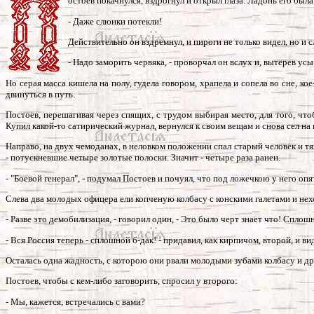
остоев покачнулся, вздрогнул и открыл глаза. Ладонь его был
- Даже слюнки потекли!
Действительно он вздремнул, и пироги не только видел, но и
- Надо заморить червяка, - проворчал он вслух и, вытерев усы
Но серая масса кишела на полу, гудела говором, храпела и сопела во сне, 
двинуться в путь.
Постоев, перешагивая через спящих, с трудом выбирая место, для того, что
Купил какой-то сатирический журнал, вернулся к своим вещам и снова сел на 
Направо, на двух чемоданах, в неловком положении спал старый человек и т
- потускневшие четыре золотые полоски. Значит - четыре раза ранен.
- "Боевой генерал", - подумал Постоев и почуял, что под ложечкою у него опя
Слева два молодых офицера ели копченую колбасу с конскими галетами и не
- Разве это демобилизация, - говорил один, - Это было черт знает что! Сплош
- Вся Россия теперь - сплошной б-дак! - придавил, как кирпичом, второй, и в
Осталась одна жадность, с которою они рвали молодыми зубами колбасу и д
Постоев, чтобы с кем-либо заговорить, спросил у второго:
- Мы, кажется, встречались с вами?