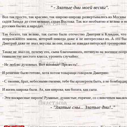
" - Златые дни моей весны".
Все так просто, так красиво, так широко-широко развертывалось из Москв
садов Запада до стен великих стран Востока. Так все необъятно и велико и 
русских былях и народах.
Так богато, так велико, так сытно было отечество Дмитрия и Клавдии, что
непреложного закона, который никогда даже и не интересовал их. А это бы
Дмитрий даже не знал, вкусны ли они, пока не изведал питерской тренировк
Также не знал он, почему его, сына благочинного, потянуло на военное по
гимназистке шестого класса, уронить случайно:
- Не люблю духовных. Вот военные! Прелесть!..
И решение было готово, хотя потом товарищи говорили Дмитрию:
- С твоими, брат, небесными глазами, тебе бы архиереем быть, а не бомбарди
И жизнь широка была. Ах, как широка, как богата, как сыта.
- Эти воскресные пироги! Румяные, душистые, горячие, со сливочным маслом
- "Златые сны... Златые дни!.."