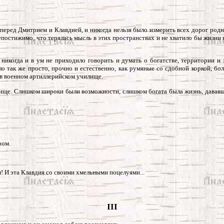
ы перед Дмитрием и Клавдией, и никогда нельзя было измерить всех дорог ро
непостижимо, что терялась мысль в этих пространствах и не хватило бы жизни в
 никогда и в ум не приходило говорить и думать о богатстве, территории и 
ло так же просто, прочно и естественно, как румяные со сдобной коркой, б
и в военном артиллерийском училище.
прище. Слишком широки были возможности, слишком богата была жизнь, давав
ром.
! И эта Клавдия со своими хмельными поцелуями...
III