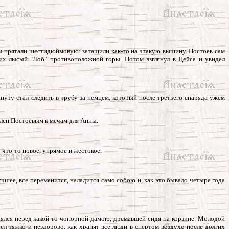
мцы прятали шестидюймовую: затащили как-то на этакую вышину. Постоев сам
ших лысый "Лоб" противоположной горы. Потом взглянул в Цейса и увидел
инуту стал следить в трубу за немцем, который после третьего снаряда ужем
влен Постоевым к мечам для Анны.
что-то новое, упрямое и жестокое.
учшее, все переменится, наладится само собою и, как это бывало четыре года
инялся перед какой-то чопорной дамою, дремавшей сидя на корзине. Молодой
ел тяжко и нездорово, как храпят все люди в спертом воздухе после долгих