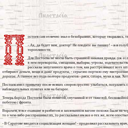
остоев сам отлично знал о безобразиях, которые творились, т
- Ах, да будет вам, доктор! Не плодите вы панику! - и в го
торопливости.
Для Постоева не могла быть страшной никакая правда: уж есл
в нем перевороты, смещения, выборы, угрозы, издевательств
рассказы запуганного врача о том, как расстреливают всех шт
отбирают деньги, вещи и даже продукты, - серьезно портило ему настроение.
дорогое. А главное вез пуда полтора продуктов - риса, сахара, муки и чая. Х
Постоев имел привычку после всяких споров грустно улыбаться, потуплять 
наблюдательных пунктах или на батарее.
Теперь борода Постоева была помятой, спутанной и от тяжелой, беспокойной 
побегом с фронта.
Впрочем, и все ехавшие в разбитом и заплеванном вагоне похожи были на че
то о чем-либо расспрашивал их, то рассказывал им все о тех же, всем опост
- В Саратове вводится социализация женщин! - продолжал рассказывать врач,