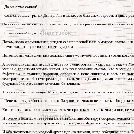
- Да вы с ума сошли!
- Сошел, сошел, - рычал Дмитрий, а в глазах его был смех, радость и дикое ре
Он схватил ее за обе руки и вместо того, чтобы сразить на месте привлек к себ
- С ума сошел! С ума сошли...
Потом, когда опомнившись, увидев себя в нелепой позе в мокром платье и на
плечи: так она чувствительно его ударила.
Потом дома, когда Дмитрий ложился спать - с трудом доставал губами красны
А потом, спустя три месяца... несет их Змей-горыныч - скорый поезд, - в
купцы с тройными затыльниками. Так всех заразили смехом, что у купцов 
буфетчика на станции, подошли, спросили о цене свинины, и всем это пока
телеграфные столбы смотрелись долговязыми старыми ведьмами, с тонкими и
будущим благочестивым сельским батюшкам.
Так со смехом и по улицам Москвы на одноконном извозчике поехали. Со смех
- Цеперь, чать, в Москве-то цепло. За дрова-то можно не считать. - Когда же 
Квартирные хозяйки ошалелыми глазами провожали их из комнат, а они, не мал
И только в Большом театре на Евгении Онегине оба вдруг сосредоточились и
могли нарадоваться той красивой грусти музыки Чайковского, которая звала
И оба потихоньку и украдкой друг от друга плакали, когда лебединая песня Л