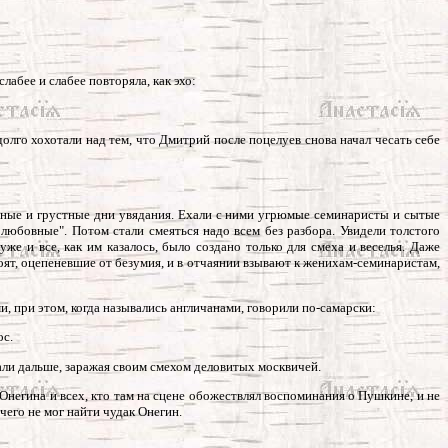
слабее и слабее повторяла, как эхо:
долго хохотали над тем, что Дмитрий после поцелуев снова начал чесать себе
 ясные и грустные дни увядания. Ехали с ними угрюмые семинаристы и сытые
любовные". Потом стали смеяться надо всем без разбора. Увидели толстого
же и все, как им казалось, было создано только для смеха и веселья. Даже
ят, оцепеневшие от безумия, и в отчаянии взывают к женихам-семинаристам,
и, при этом, когда назывались англичанами, говорили по-самарски:
ос.
ежали дальше, заражая своим смехом деловитых москвичей.
Онегина и всех, кто там на сцене обожествлял воспоминания о Пушкине, и не
чего не мог найти чудак Онегин.