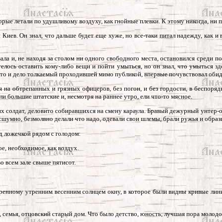
рые летали по удушливому воздуху, как гнойные плевки. К этому никогда, ни 
Киев. Он знал, что дальше будет еще хуже, но все-таки питал надежду, как и 
зала и, не находя за столом ни одного свободного места, остановился среди п
елось оставить кому-либо вещи и пойти умыться, но он знал, что умыться з
, то и дело толкаемый проходившей мимо публикой, впервые почувствовал обид
я на обтрепанных и грязных офицеров, без погон, и без гордости, в беспоря
и большие штатские и, несмотря на раннее утро, ели что-то мясное.
их солдат, деловито собиравшихся на смену караула. Бравый дежурный унтер-
сшумно, безмолвно делали что надо, одевали свои шлемы, брали ружья и образ
од ложечкой рядом с голодом:
ое, необходимое, как воздух.
о всем зале свыше пятисот.
аренному утренним весенним солнцем окну, в которое были видны кривые линии
на, семья, отцовский старый дом. Что было детство, юность, лучшая пора молодо