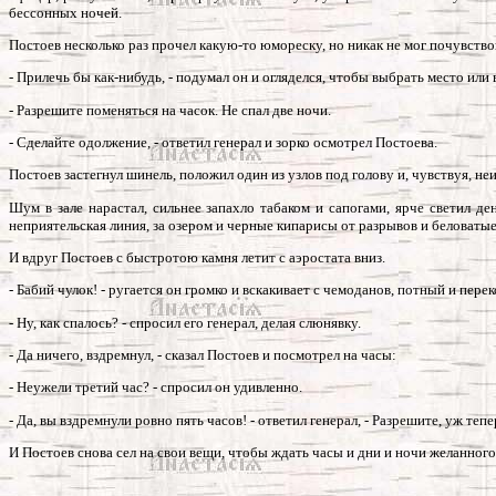
бессонных ночей.
Постоев несколько раз прочел какую-то юмореску, но никак не мог почувствов
- Прилечь бы как-нибудь, - подумал он и огляделся, чтобы выбрать место или 
- Разрешите поменяться на часок. Не спал две ночи.
- Сделайте одолжение, - ответил генерал и зорко осмотрел Постоева.
Постоев застегнул шинель, положил один из узлов под голову и, чувствуя, не
Шум в зале нарастал, сильнее запахло табаком и сапогами, ярче светил де
неприятельская линия, за озером и черные кипарисы от разрывов и беловаты
И вдруг Постоев с быстротою камня летит с аэростата вниз.
- Бабий чулок! - ругается он громко и вскакивает с чемоданов, потный и пер
- Ну, как спалось? - спросил его генерал, делая слюнявку.
- Да ничего, вздремнул, - сказал Постоев и посмотрел на часы:
- Неужели третий час? - спросил он удивленно.
- Да, вы вздремнули ровно пять часов! - ответил генерал, - Разрешите, уж теп
И Постоев снова сел на свои вещи, чтобы ждать часы и дни и ночи желанного