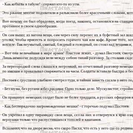
- Как кобылы в табуне! - соржал кто-то из угла.
Это ржание многие подхватили и разъяснили более красочными словами, кото
Вот почему он был обрадован, когда поезд, наконец, остановился на станции 
противное в своем однообразии.
Он сам вынес из вагона вещи, сам через силу перенес их в буфетный зал вок
уголка, чтобы присесть и попросить горячего чая или кофе. Кроме того,
хот
вокзале. Так неумытый, смятый, бледный и голодный, он стоял над вещами и
- Вот она величайшая в мире армия! Пластом лежит, - думал Постоев, смотр
Лишь немногие полусидя вели между собою тихий разговор. За столами сидел
За перегородкой слева слышался негромкий, но отчетливый разговор немецк
по именам и приказывал снаряжаться на часы. Солдаты вставали быстро и бе
Постоев с грустною улыбкою смотрел туда, и тайная зависть сосала у него п
- Без шума, без ругани и без рисовки. Одно только дело. Мускулистое, стройн
Он прикинул: немецких солдат было не более тридцати, а русских офицеров в
- Как беспорядочно нагроможденные мешки! - с горечью подумал Постоев.
Он укрепил в одну пирамидку свои вещи, сел на них и отвернулся к ярко оз
верхушки только что распустившихся тополей и каштанов.
Вспомнил, что на дворе весна, что скоро Пасха, что есть у него где-то роди