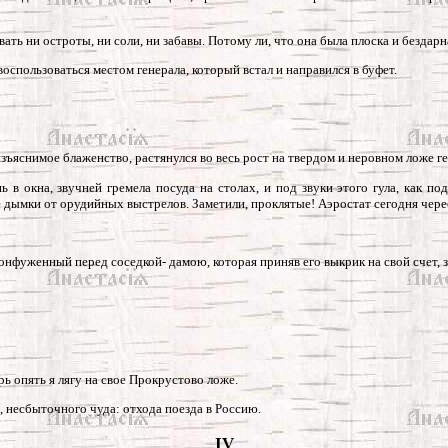
ать ни остроты, ни соли, ни забавы. Потому ли, что она была плоска и бездар
воспользоваться местом генерала, который встал и направился в буфет.
изъяснимое блаженство, растянулся во весь рост на твердом и неровном ложе ге
нь в окна, звучней гремела посуда на столах, и под звуки этого гула, как 
е дымки от орудийных выстрелов. Заметили, проклятые! Аэростат сегодня чере
еконфуженный перед соседкой- дамою, которая приняв его выкрик на свой счет, 
ерь опять я лягу на свое Прокрустово ложе.
, несбыточного чуда: отхода поезда в Россию.
IV