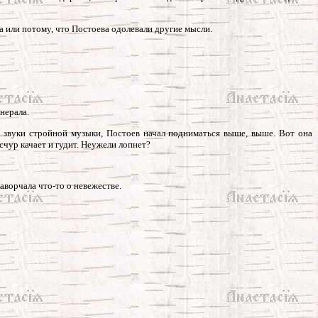
на или потому, что Постоева одолевали другие мысли.
нерала.
под звуки стройной музыки, Постоев начал подниматься выше, выше. Вот она
счур качает и гудит. Неужели лопнет?
заворчала что-то о невежестве.